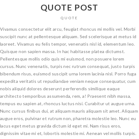
QUOTE POST
QUOTE
Vivamus consectetur elit arcu, feugiat rhoncus mi mollis vel. Morbi
suscipit nunc at pellentesque aliquam. Sed scelerisque at metus id
laoreet. Vivamus eu felis tempor, venenatis nisl id, elementum leo.
Quisque non sapien massa. In hac habitasse platea dictumst.
Pellentesque mollis odio quis mi euismod, non posuere lorem
cursus. Nunc venenatis, turpis nec rutrum consequat, justo turpis
bibendum risus, euismod suscipit urna lorem lacinia nisl. Porro fuga
expedita veritatis ut repudiandae veniam neque consequatur, cum
nobis aliquid dolores deserunt perferendis similique eaque
architecto temporibus assumenda, rem, a! Praesent nibh massa,
tempus eu sapien at, rhoncus luctus nisi. Curabitur ut augue urna.
Nunc cursus finibus dui, at aliquam mauris aliquam sit amet. Aliquam
augue eros, pulvinar et rutrum non, pharetra molestie leo. Nunc eu
lacus eget metus gravida dictum id eget mi. Nam risus eros,
dignissim vitae mi et, lobortis molestie mi. Aenean vel mollis turpis.