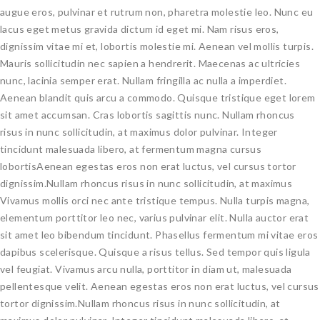
augue eros, pulvinar et rutrum non, pharetra molestie leo. Nunc eu
lacus eget metus gravida dictum id eget mi. Nam risus eros,
dignissim vitae mi et, lobortis molestie mi. Aenean vel mollis turpis.
Mauris sollicitudin nec sapien a hendrerit. Maecenas ac ultricies
nunc, lacinia semper erat. Nullam fringilla ac nulla a imperdiet.
Aenean blandit quis arcu a commodo. Quisque tristique eget lorem
sit amet accumsan. Cras lobortis sagittis nunc. Nullam rhoncus
risus in nunc sollicitudin, at maximus dolor pulvinar. Integer
tincidunt malesuada libero, at fermentum magna cursus
lobortisAenean egestas eros non erat luctus, vel cursus tortor
dignissim.Nullam rhoncus risus in nunc sollicitudin, at maximus
Vivamus mollis orci nec ante tristique tempus. Nulla turpis magna,
elementum porttitor leo nec, varius pulvinar elit. Nulla auctor erat
sit amet leo bibendum tincidunt. Phasellus fermentum mi vitae eros
dapibus scelerisque. Quisque a risus tellus. Sed tempor quis ligula
vel feugiat. Vivamus arcu nulla, porttitor in diam ut, malesuada
pellentesque velit. Aenean egestas eros non erat luctus, vel cursus
tortor dignissim.Nullam rhoncus risus in nunc sollicitudin, at