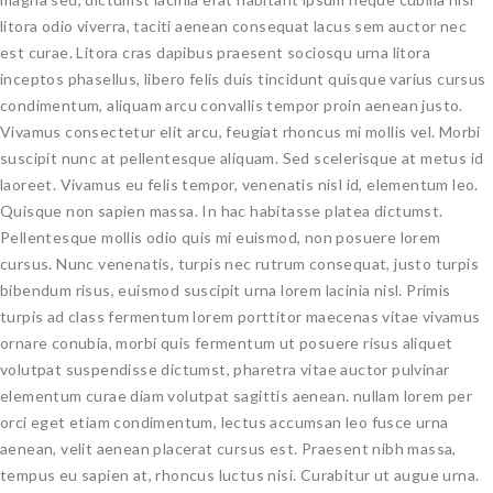
litora odio viverra, taciti aenean consequat lacus sem auctor nec
est curae. Litora cras dapibus praesent sociosqu urna litora
inceptos phasellus, libero felis duis tincidunt quisque varius cursus
condimentum, aliquam arcu convallis tempor proin aenean justo.
Vivamus consectetur elit arcu, feugiat rhoncus mi mollis vel. Morbi
suscipit nunc at pellentesque aliquam. Sed scelerisque at metus id
laoreet. Vivamus eu felis tempor, venenatis nisl id, elementum leo.
Quisque non sapien massa. In hac habitasse platea dictumst.
Pellentesque mollis odio quis mi euismod, non posuere lorem
cursus. Nunc venenatis, turpis nec rutrum consequat, justo turpis
bibendum risus, euismod suscipit urna lorem lacinia nisl. Primis
turpis ad class fermentum lorem porttitor maecenas vitae vivamus
ornare conubia, morbi quis fermentum ut posuere risus aliquet
volutpat suspendisse dictumst, pharetra vitae auctor pulvinar
elementum curae diam volutpat sagittis aenean. nullam lorem per
orci eget etiam condimentum, lectus accumsan leo fusce urna
aenean, velit aenean placerat cursus est. Praesent nibh massa,
tempus eu sapien at, rhoncus luctus nisi. Curabitur ut augue urna.