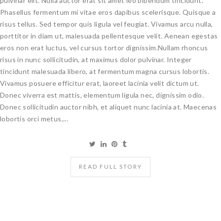
pulvinar elit. Nulla auctor erat sit amet leo bibendum tincidunt.
Phasellus fermentum mi vitae eros dapibus scelerisque. Quisque a
risus tellus. Sed tempor quis ligula vel feugiat. Vivamus arcu nulla,
porttitor in diam ut, malesuada pellentesque velit. Aenean egestas
eros non erat luctus, vel cursus tortor dignissim.Nullam rhoncus
risus in nunc sollicitudin, at maximus dolor pulvinar. Integer
tincidunt malesuada libero, at fermentum magna cursus lobortis.
Vivamus posuere efficitur erat, laoreet lacinia velit dictum ut.
Donec viverra est mattis, elementum ligula nec, dignissim odio.
Donec sollicitudin auctor nibh, et aliquet nunc lacinia at. Maecenas
lobortis orci metus,...
READ FULL STORY