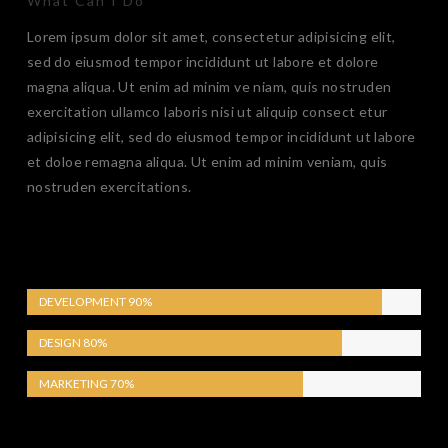
What Can I Do
Lorem ipsum dolor sit amet, consectetur adipisicing elit,
sed do eiusmod tempor incididunt ut labore et dolore
magna aliqua. Ut enim ad minim ve niam, quis nostruden
exercitation ullamco laboris nisi ut aliquip consect etur
adipisicing elit, sed do eiusmod tempor incididunt ut labore
et doloe remagna aliqua. Ut enim ad minim veniam, quis
nostruden exercitations.
SKILLS
DEVELOPMENT
90%
DESIGN
80%
MARKETING
70%