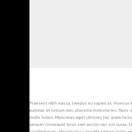
Praesent nibh massa, tempus eu sapien at, rhoncus lu
pulvinar et rutrum non, pharetra molestie leo. Nunc e
mollis turpis. Maecenas eget ultricies hac quam luctus
aenean consequat lacus sem auctor nec est curae. Lit
condimentum, aliquam arcu convallis tempor proin aene