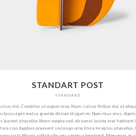
STANDART POST
STANDARD
ctus nisi. Curabitur ut augue urna. Nunc cursus finibus dui, at aliq
u lacus eget metus gravida dictum id eget mi. Nam risus eros, digniss
 laoreet phasellus libero magna sed, dictumst lacinia erat habitant ips
ora cras dapibus praesent sociosqu urna litora inceptos phasellus, li
an justo Mauris sollicitudin nec sapien a hendrerit. Maecenas ac ultr