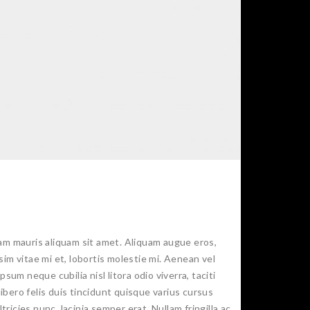
uam mauris aliquam sit amet. Aliquam augue eros,
im vitae mi et, lobortis molestie mi. Aenean vel
um neque cubilia nisl litora odio viverra, taciti
bero felis duis tincidunt quisque varius cursus
icies nunc, lacinia semper erat. Nullam fringilla ac