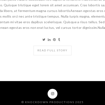
. Quisque tristique eget lorem sit amet accumsan. Cras lobortis sagi
da libero, at fermentum magna cursus lobortisAenean egestas eros n
 mollis orci nec ante tristique tempus. Nulla turpis magna, elementum
ntum mi vitae eros dapibus scelerisque. Quisque a risus tellus. Sed t
nean egestas eros non erat luctus, vel cursus tortor dignissim.Nullam 
READ FULL STORY
© KNOCKDOWN PRODUCTIONS 2025