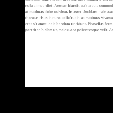
nulla a imperdiet. Aenean blandit quis arcu a commodo
at maximus dolor pulvinar. Integer tincidunt malesua
rhoncus risus in nunc sollicitudin, at maximus Vivamus
erat sit amet leo bibendum tincidunt. Phasellus ferme
porttitor in diam ut, malesuada pellentesque velit. Ae